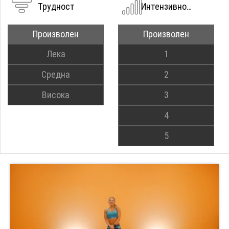
Трудност
Интензивност
Произволен
Произволен
Лека
1
Средна
2
Висока
3
4
5