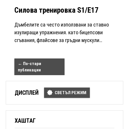
Силова тренировка S1/Е17
Дъмбелите са често използвани за ставно
изулиращи упражнения. като бицепсови
сгъвания, флайсове за гръдни мускули…
←
По-стари
публикации
ДИСПЛЕЙ
СВЕТЪЛ РЕЖИМ
ХАШТАГ