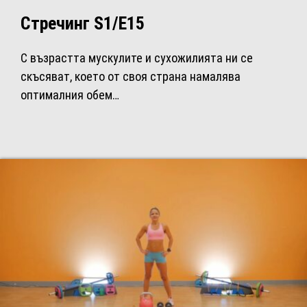
Стречинг S1/Е15
С възрастта мускулите и сухожилията ни се
скъсяват, което от своя страна намалява
оптималния обем…