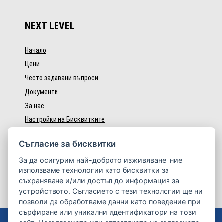
NEXT LEVEL
Начало
Цени
Често задавани въпроси
Документи
За нас
Настройки на Бисквитките
Cъгласие за бисквитки
Отделните автори носят отговорност за публикуваното
За да осигурим най-доброто изживяване, ние
съдържание.
използваме технологии като бисквитки за
съхраняване и/или достъп до информация за
устройството. Съгласието с тези технологии ще ни
позволи да обработваме данни като поведение при
сърфиране или уникални идентификатори на този