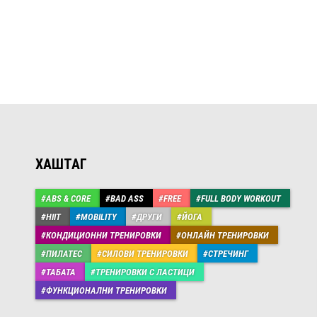
ХАШТАГ
ABS & CORE
BAD ASS
FREE
FULL BODY WORKOUT
HIIT
MOBILITY
ДРУГИ
ЙОГА
КОНДИЦИОННИ ТРЕНИРОВКИ
ОНЛАЙН ТРЕНИРОВКИ
ПИЛАТЕС
СИЛОВИ ТРЕНИРОВКИ
СТРЕЧИНГ
ТАБАТА
ТРЕНИРОВКИ С ЛАСТИЦИ
ФУНКЦИОНАЛНИ ТРЕНИРОВКИ