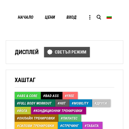
Skip
НАЧАЛО
ЦЕНИ
ВХОД
to
conten
ДИСПЛЕЙ
СВЕТЪЛ РЕЖИМ
ХАШТАГ
ABS & CORE
BAD ASS
FREE
FULL BODY WORKOUT
HIIT
MOBILITY
ДРУГИ
ЙОГА
КОНДИЦИОННИ ТРЕНИРОВКИ
ОНЛАЙН ТРЕНИРОВКИ
ПИЛАТЕС
СИЛОВИ ТРЕНИРОВКИ
СТРЕЧИНГ
ТАБАТА