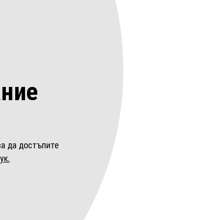
ние
за да достъпите
ук.