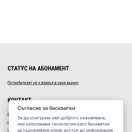
СТАТУС НА АБОНАМЕНТ
Потребителят не е влязъл в своя акаунт
КОНТАКТ
Cъгласие за бисквитки
E:
info@nextlevelfitness.bg
За да осигурим най-доброто изживяване,
Некст Левъл Фитнес ООД
ние използваме технологии като бисквитки
за съхраняване и/или достъп до информация
София, бул. „Симеоновско шосе“ № 35, ет. 3