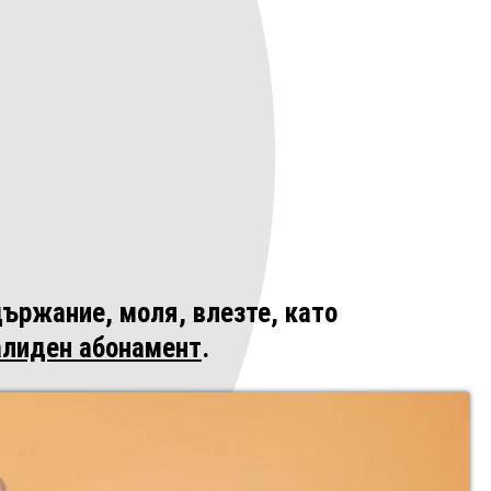
ържание, моля, влезте, като
алиден абонамент
.