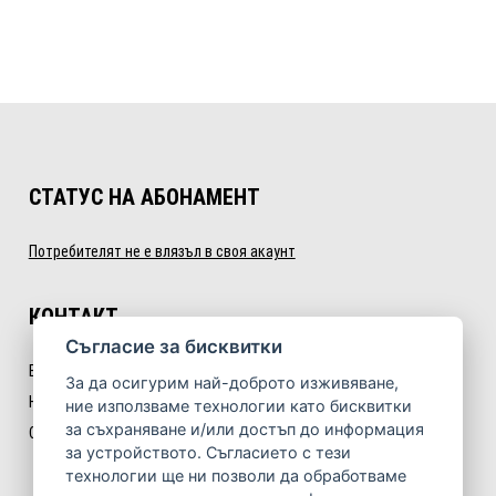
СТАТУС НА АБОНАМЕНТ
Потребителят не е влязъл в своя акаунт
КОНТАКТ
Cъгласие за бисквитки
E:
info@nextlevelfitness.bg
За да осигурим най-доброто изживяване,
Некст Левъл Фитнес ООД
ние използваме технологии като бисквитки
за съхраняване и/или достъп до информация
София, бул. „Симеоновско шосе“ № 35, ет. 3
за устройството. Съгласието с тези
технологии ще ни позволи да обработваме