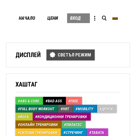
Skip
НАЧАЛО
ЦЕНИ
ВХОД
to
conten
ДИСПЛЕЙ
СВЕТЪЛ РЕЖИМ
ХАШТАГ
ABS & CORE
BAD ASS
FREE
FULL BODY WORKOUT
HIIT
MOBILITY
ДРУГИ
ЙОГА
КОНДИЦИОННИ ТРЕНИРОВКИ
ОНЛАЙН ТРЕНИРОВКИ
ПИЛАТЕС
СИЛОВИ ТРЕНИРОВКИ
СТРЕЧИНГ
ТАБАТА