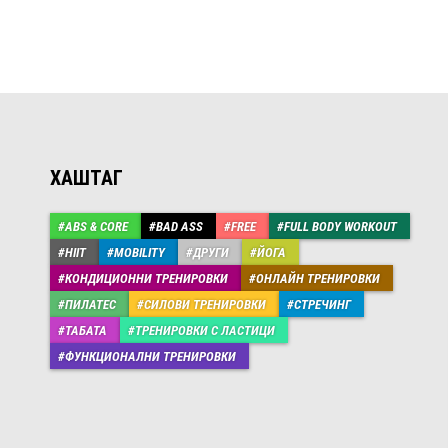
ХАШТАГ
ABS & CORE
BAD ASS
FREE
FULL BODY WORKOUT
HIIT
MOBILITY
ДРУГИ
ЙОГА
КОНДИЦИОННИ ТРЕНИРОВКИ
ОНЛАЙН ТРЕНИРОВКИ
ПИЛАТЕС
СИЛОВИ ТРЕНИРОВКИ
СТРЕЧИНГ
ТАБАТА
ТРЕНИРОВКИ С ЛАСТИЦИ
ФУНКЦИОНАЛНИ ТРЕНИРОВКИ