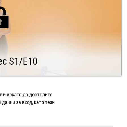
с S1/Е10
нт и искате да достъпите
данни за вход, като тези