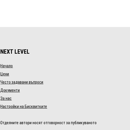
NEXT LEVEL
Начало
Цени
Често задавани въпроси
Документи
За нас
Настройки на Бисквитките
Отделните автори носят отговорност за публикуваното