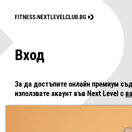
FITNESS.NEXTLEVELCLUB.BG
Вход
За да достъпите онлайн премиум съд
използвате акаунт във Next Level с
в