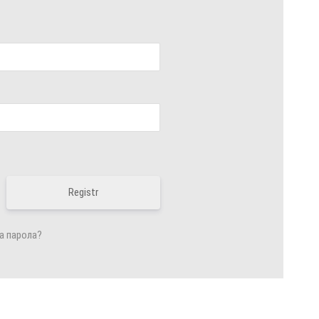
Registr
а парола?