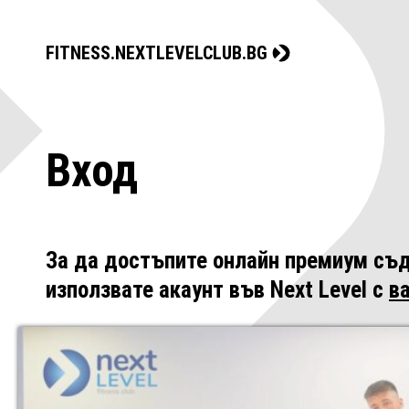
FITNESS.NEXTLEVELCLUB.BG
Вход
За да достъпите онлайн премиум съд
използвате акаунт във Next Level с
в