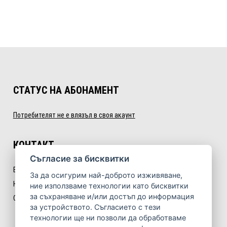
СТАТУС НА АБОНАМЕНТ
Потребителят не е влязъл в своя акаунт
КОНТАКТ
Cъгласие за бисквитки
E:
info@nextlevelfitness.bg
За да осигурим най-доброто изживяване,
Некст Левъл Фитнес ООД
ние използваме технологии като бисквитки
за съхраняване и/или достъп до информация
София, бул. „Симеоновско шосе“ № 35, ет. 3
за устройството. Съгласието с тези
технологии ще ни позволи да обработваме