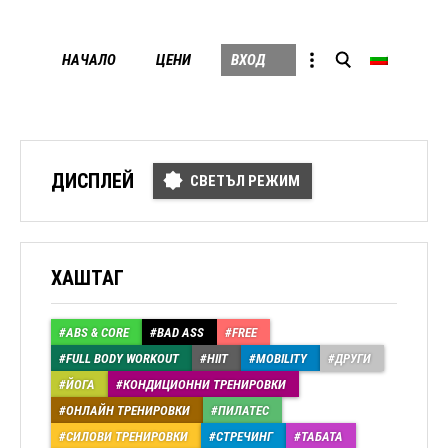
Skip
НАЧАЛО
ЦЕНИ
ВХОД
to
conten
ДИСПЛЕЙ
СВЕТЪЛ РЕЖИМ
ХАШТАГ
ABS & CORE
BAD ASS
FREE
FULL BODY WORKOUT
HIIT
MOBILITY
ДРУГИ
ЙОГА
КОНДИЦИОННИ ТРЕНИРОВКИ
ОНЛАЙН ТРЕНИРОВКИ
ПИЛАТЕС
СИЛОВИ ТРЕНИРОВКИ
СТРЕЧИНГ
ТАБАТА