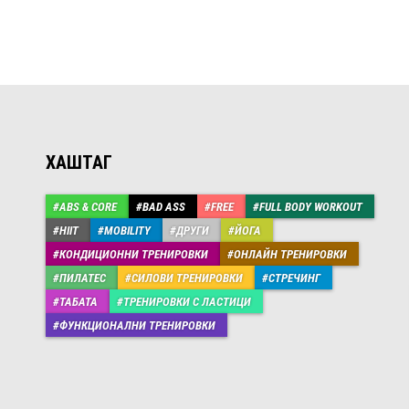
ХАШТАГ
ABS & CORE
BAD ASS
FREE
FULL BODY WORKOUT
HIIT
MOBILITY
ДРУГИ
ЙОГА
КОНДИЦИОННИ ТРЕНИРОВКИ
ОНЛАЙН ТРЕНИРОВКИ
ПИЛАТЕС
СИЛОВИ ТРЕНИРОВКИ
СТРЕЧИНГ
ТАБАТА
ТРЕНИРОВКИ С ЛАСТИЦИ
ФУНКЦИОНАЛНИ ТРЕНИРОВКИ