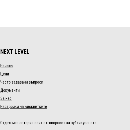
NEXT LEVEL
Начало
Цени
Често задавани въпроси
Документи
За нас
Настройки на Бисквитките
Отделните автори носят отговорност за публикуваното