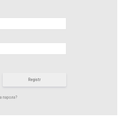
Registr
а парола?