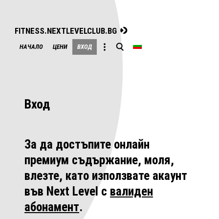
FITNESS.NEXTLEVELCLUB.BG
Skip
НАЧАЛО
ЦЕНИ
ВХОД
to
content
Вход
За да достъпите онлайн
премиум съдържание, моля,
влезте, като използвате акаунт
във Next Level с
валиден
абонамент
.