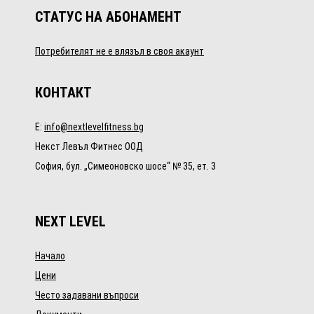
СТАТУС НА АБОНАМЕНТ
Потребителят не е влязъл в своя акаунт
КОНТАКТ
E:
info@nextlevelfitness.bg
Некст Левъл Фитнес ООД
София, бул. „Симеоновско шосе“ № 35, ет. 3
NEXT LEVEL
Начало
Цени
Често задавани въпроси