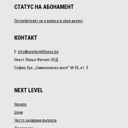
СТАТУС НА АБОНАМЕНТ
Потребителят не е влязъл в своя акаунт
КОНТАКТ
E:
info@nextlevelfitness.bg
Некст Левъл Фитнес ООД
София, бул. „Симеоновско шосе“ № 35, ет. 3
NEXT LEVEL
Начало
Цени
Често задавани въпроси