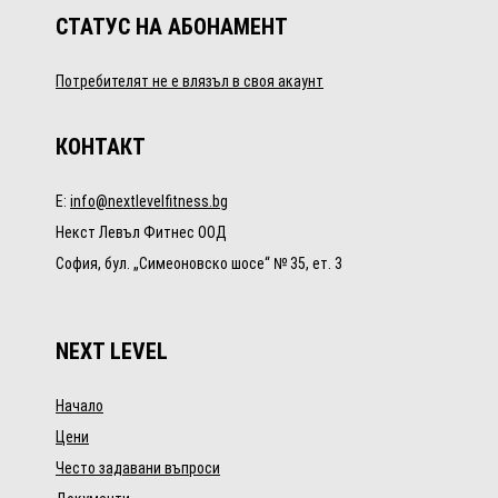
СТАТУС НА АБОНАМЕНТ
Потребителят не е влязъл в своя акаунт
КОНТАКТ
E:
info@nextlevelfitness.bg
Некст Левъл Фитнес ООД
София, бул. „Симеоновско шосе“ № 35, ет. 3
NEXT LEVEL
Начало
Цени
Често задавани въпроси