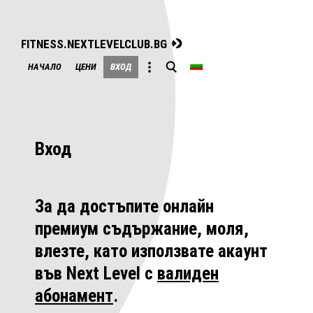
FITNESS.NEXTLEVELCLUB.BG
Skip
НАЧАЛО
ЦЕНИ
ВХОД
to
content
Вход
За да достъпите онлайн
премиум съдържание, моля,
влезте, като използвате акаунт
във Next Level с
валиден
абонамент
.