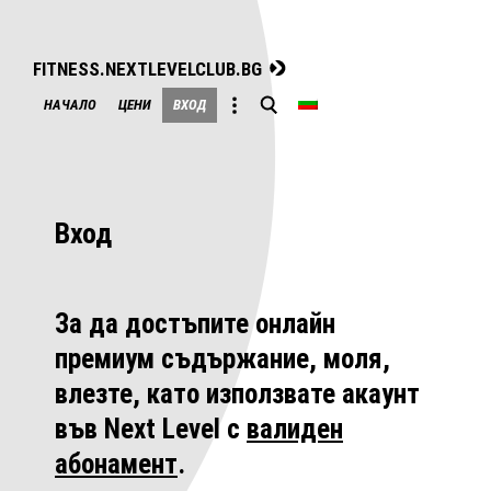
FITNESS.NEXTLEVELCLUB.BG
Skip
НАЧАЛО
ЦЕНИ
ВХОД
to
content
Вход
За да достъпите онлайн
премиум съдържание, моля,
влезте, като използвате акаунт
във Next Level с
валиден
абонамент
.