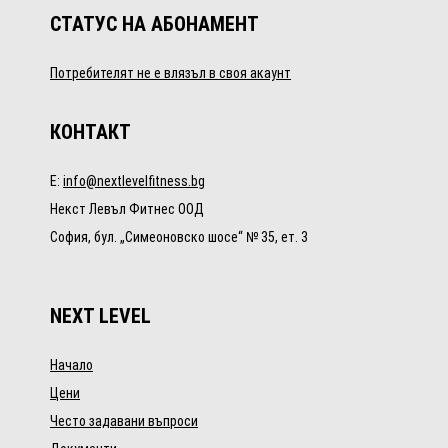
СТАТУС НА АБОНАМЕНТ
Потребителят не е влязъл в своя акаунт
КОНТАКТ
E:
info@nextlevelfitness.bg
Некст Левъл Фитнес ООД
София, бул. „Симеоновско шосе“ № 35, ет. 3
NEXT LEVEL
Начало
Цени
Често задавани въпроси