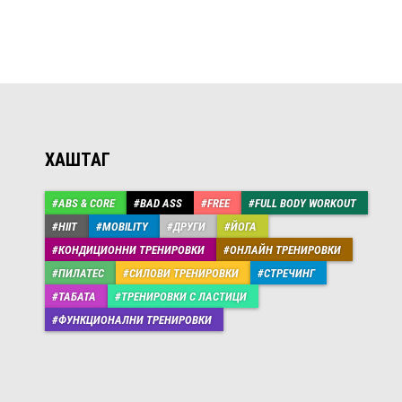
ХАШТАГ
ABS & CORE
BAD ASS
FREE
FULL BODY WORKOUT
HIIT
MOBILITY
ДРУГИ
ЙОГА
КОНДИЦИОННИ ТРЕНИРОВКИ
ОНЛАЙН ТРЕНИРОВКИ
ПИЛАТЕС
СИЛОВИ ТРЕНИРОВКИ
СТРЕЧИНГ
ТАБАТА
ТРЕНИРОВКИ С ЛАСТИЦИ
ФУНКЦИОНАЛНИ ТРЕНИРОВКИ