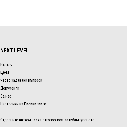
NEXT LEVEL
Начало
Цени
Често задавани въпроси
Документи
За нас
Настройки на Бисквитките
Отделните автори носят отговорност за публикуваното