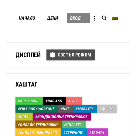
Skip
НАЧАЛО
ЦЕНИ
ВХОД
to
conten
ДИСПЛЕЙ
СВЕТЪЛ РЕЖИМ
ХАШТАГ
ABS & CORE
BAD ASS
FREE
FULL BODY WORKOUT
HIIT
MOBILITY
ДРУГИ
ЙОГА
КОНДИЦИОННИ ТРЕНИРОВКИ
ОНЛАЙН ТРЕНИРОВКИ
ПИЛАТЕС
СИЛОВИ ТРЕНИРОВКИ
СТРЕЧИНГ
ТАБАТА