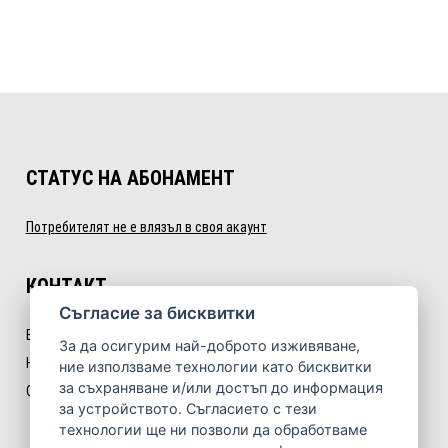
СТАТУС НА АБОНАМЕНТ
Потребителят не е влязъл в своя акаунт
КОНТАКТ
Cъгласие за бисквитки
E:
info@nextlevelfitness.bg
За да осигурим най-доброто изживяване,
Некст Левъл Фитнес ООД
ние използваме технологии като бисквитки
за съхраняване и/или достъп до информация
София, бул. „Симеоновско шосе“ № 35, ет. 3
за устройството. Съгласието с тези
технологии ще ни позволи да обработваме