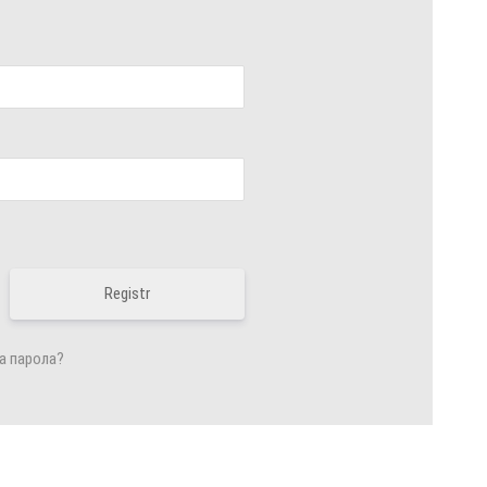
Registr
а парола?