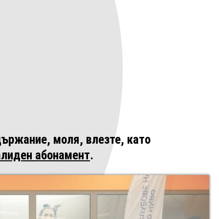
ържание, моля, влезте, като
алиден абонамент
.