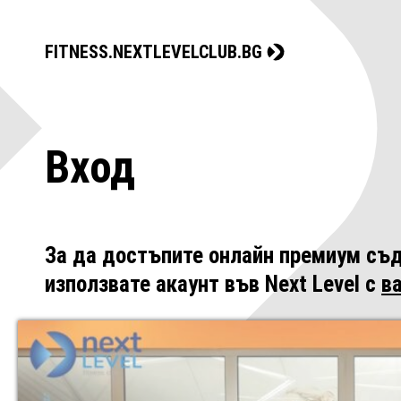
FITNESS.NEXTLEVELCLUB.BG
Вход
За да достъпите онлайн премиум съд
използвате акаунт във Next Level с
в